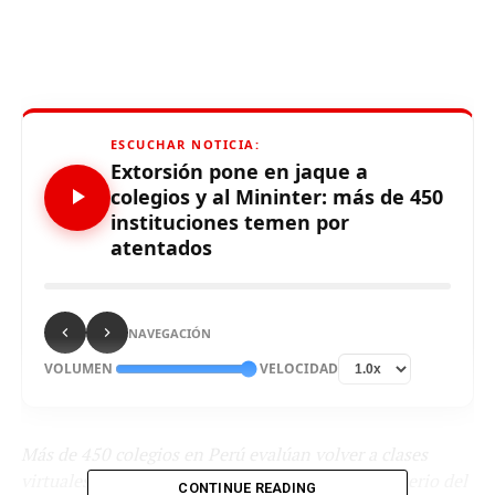
ESCUCHAR NOTICIA:
Extorsión pone en jaque a
colegios y al Mininter: más de 450
instituciones temen por
atentados
NAVEGACIÓN
VOLUMEN
VELOCIDAD
Más de 450 colegios en Perú evalúan volver a clases
virtuales debido a la ola de extorsiones. El Ministerio del
CONTINUE READING