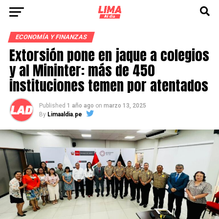
ECONOMÍA Y FINANZAS
Extorsión pone en jaque a colegios
y al Mininter: más de 450
instituciones temen por atentados
Published
1 año ago
on
marzo 13, 2025
By
Limaaldia.pe