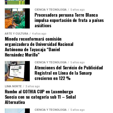
Por su parte, en un breve comunicado publicado en sus
CIENCIA Y TECNOLOGÍA
5 años ago
redes sociales, el también exalcalde de Lima Rafael
Procesadora peruana Torre Blanca
López Aliaga lamentó la decisión y dijo que este anuncio
impulsa exportación de fruta a países
le provoca una profunda tristeza. Añadió que «especular
asiáticos
los porqués para una decisión tan importante es no solo
ARTE Y CULTURA
4 años ago
absurdo, sino infame».
Minedu reconformará comisión
organizadora de Universidad Nacional
Autónoma de Tayacaja “Daniel
Hernández Murillo”
CIENCIA Y TECNOLOGÍA
5 años ago
Atenciones del Servicio de Publicidad
Registral en Línea de la Sunarp
Navegación de entradas
crecieron en 122 %
Source link
LIMA NORTE
3 años ago
Rumbo al GOTHIA CUP en Luxemburgo
Comparte esto:
Suecia con su categoría sub 11 – Señal
Alternativa
CIENCIA Y TECNOLOGÍA
5 años ago