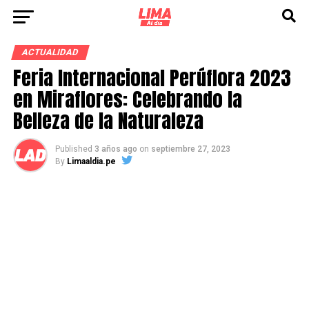
ACTUALIDAD
Feria Internacional Perúflora 2023
en Miraflores: Celebrando la
Belleza de la Naturaleza
Published
3 años ago
on
septiembre 27, 2023
By
Limaaldia.pe