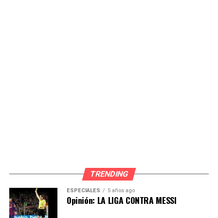
el cronograma electoral, cumpliendo con las
formalidades y requisitos establecidos en el artículo 40
del Reglamento de Inscripción de Listas de Candidatos
para las Elecciones Municipales 2026; por lo que
corresponde aceptar la renuncia formulada.
A través de una resolución, a la que tuvo acceso
RPP,
el
colegiado determinó que Luis Rubio quede apartado de
la lista de candidatos presentada por Renovación
Popular para las Elecciones Municipales 2026.
Asimismo, dispuso que se notifique la presente
resolución a Rubio, así como al personero legal titular
de la organización política Renovación Popular, de
acuerdo a lo establecido en el Reglamento sobre la
Casilla Electrónica del Jurado Nacional de Elecciones, y
TRENDING
se remita la presente resolución a la Oficina
ESPECIALES
5 años ago
Descentralizada de Procesos Electorales, para su
Opinión: LA LIGA CONTRA MESSI
conocimiento y fines pertinentes.