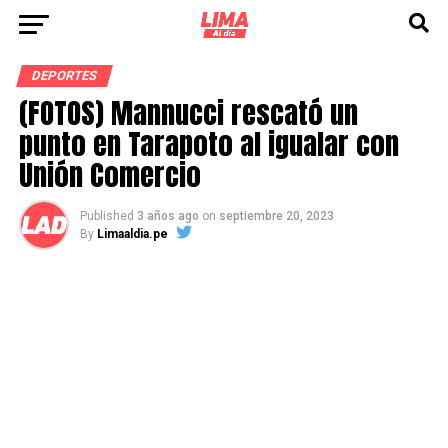
DEPORTES
(FOTOS) Mannucci rescató un
punto en Tarapoto al igualar con
Unión Comercio
Published
3 años ago
on
septiembre 20, 2023
By
Limaaldia.pe