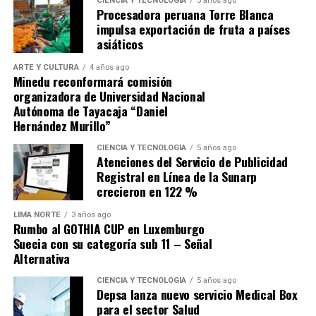
para recuperarse de la derrota sufrida en Andahuaylas
CIENCIA Y TECNOLOGÍA
5 años ago
Procesadora peruana Torre Blanca
ante Los Chankas, sino buscar que Alianza Lima no se les
impulsa exportación de fruta a países
escape.
asiáticos
ARTE Y CULTURA
4 años ago
Minedu reconformará comisión
organizadora de Universidad Nacional
Autónoma de Tayacaja “Daniel
Hernández Murillo”
Source link
CIENCIA Y TECNOLOGÍA
5 años ago
Atenciones del Servicio de Publicidad
Comparte esto:
Registral en Línea de la Sunarp
crecieron en 122 %
LIMA NORTE
3 años ago
Rumbo al GOTHIA CUP en Luxemburgo
Suecia con su categoría sub 11 – Señal
Alternativa
CIENCIA Y TECNOLOGÍA
5 años ago
Depsa lanza nuevo servicio Medical Box
para el sector Salud