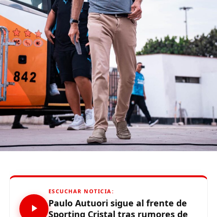
if (d.getElementById(id)) {return;}
js = d.createElement(s); js.id = id;
js.src = «//connect.facebook.net/es_LA/all.js#xfbml=1»;
fjs.parentNode.insertBefore(js, fjs);
}(document, «script», «facebook-jssdk»));
Source link
Comparte esto:
ESCUCHAR NOTICIA:
Paulo Autuori sigue al frente de
Sporting Cristal tras rumores de
RELATED TOPICS: