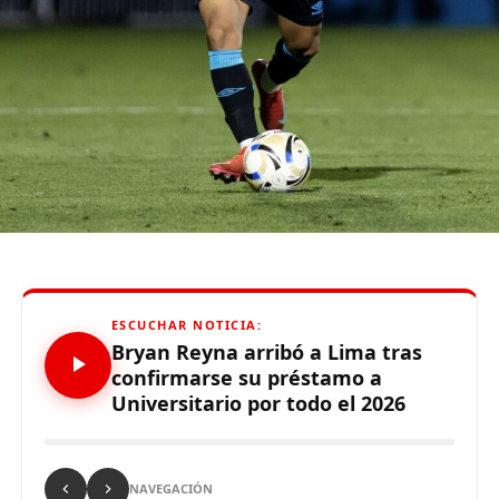
tiempo qu
e
hizo
”
,
enfatizó el técnico.
De otro lado, se reportó que supuestos hinchas de
Sporting Cristal realizaron pintas y ciertos daños en los
alrededores del Estadio Alejandro Villanueva – Matute,
durante el partido ante Carabobo por Copa Libertadores
2026. Con este panorama, se abre la posibilidad de que
Alianza Lima no preste nuevamente el recinto deportivo
a los celestes, por lo que se abre una nueva posibilidad
para definir el escenario, para sus tres partidos de local
de la Fase de Grupos..
ESCUCHAR NOTICIA:
Bryan Reyna arribó a Lima tras
confirmarse su préstamo a
Universitario por todo el 2026
Source link
Comparte esto:
NAVEGACIÓN