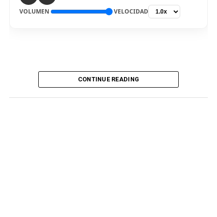
VOLUMEN
VELOCIDAD
CONTINUE READING
De vuelta al país. El delantero Bryan Reyna arribó hoy a
Lima, para ser nuevo jugador de Universitario de
Deportes para la temporada 2026. El “picante” pisó el
aeropuerto internacional Jorge Chávez por la mañana,
en medio de gran expectativa de los hinchas cremas, que
siguen atentos la incorporación del atacante
procedente del fútbol argentino. Fue recibido por
integrantes del club merengue, para irse a realizar los
exámenes correspondientes y ser presentado
oficialmente.