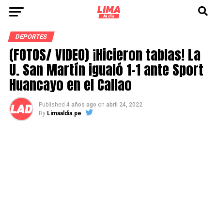
DEPORTES
(FOTOS/ VIDEO) ¡Hicieron tablas! La
U. San Martín igualó 1-1 ante Sport
Huancayo en el Callao
Published
4 años ago
on
abril 24, 2022
By
Limaaldia.pe