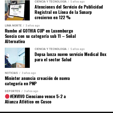
CIENCIA Y TECNOLOGÍA
5 años ago
Atenciones del Servicio de Publicidad
Comparte esto:
Registral en Línea de la Sunarp
crecieron en 122 %
LIMA NORTE
3 años ago
Rumbo al GOTHIA CUP en Luxemburgo
Suecia con su categoría sub 11 – Señal
Alternativa
CIENCIA Y TECNOLOGÍA
5 años ago
Depsa lanza nuevo servicio Medical Box
para el sector Salud
NOTICIAS
3 años ago
Mininter anuncia creación de nueva
categoría en PNP
DEPORTES
3 años ago
#ENVIVO Cienciano vence 5-2 a
Alianza Atlético en Cusco