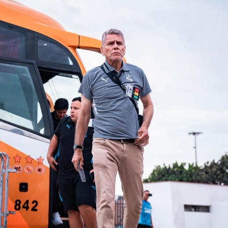
En la segunda mitad, el partido fue mucho más trabado
que jugado, sin embargo, se evidenció un crecimiento en
el juego de la Universidad San Martín y una caía en el
juego en el juego del cuadro visitante.
Con este resultado, el cuadro huancaíno se posiciona en
lo más alto de la Liga 12 Betsson con 22 puntos,
mientras que los santos suman 7 puntos y se ubican en
la décima octava posición de la tabla. La próxima
jornada, San Martín vitará a UTC, mientras que Sport
Huancayo recibirá a la U. Cesar Vallejo por la décima
segunda fecha de la liga 1.
Síntesis
SAN MARTÍN (1):
Solís; Córdova, Delgado, Ampuero,
Vega; Tuesta, Moyano, Oliva, Rojas; Verón y Escobar. DT:
V. Rivera