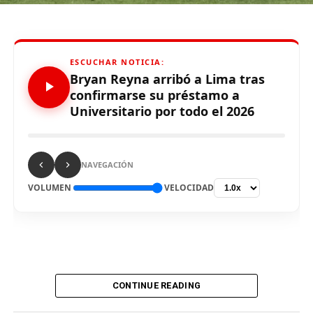
para definir el escenario, para sus tres partidos de local
de la Fase de Grupos..
ESCUCHAR NOTICIA:
Bryan Reyna arribó a Lima tras
confirmarse su préstamo a
Universitario por todo el 2026
Source link
Comparte esto:
NAVEGACIÓN
VOLUMEN
VELOCIDAD
CONTINUE READING
De vuelta al país. El delantero Bryan Reyna arribó hoy a