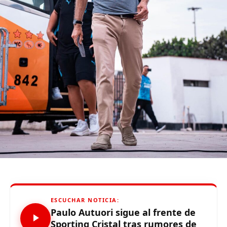
Si bien Chelsea bien pudo acortar diferencia, los
merengues también pudieron ampliar el marcador.
Al final, el 1-3 no lo movió nadie más y Real Madrid se
llevó pasaje y medio a semifinales, aunque veremos qué
sucede la próxima semana en el choque de vuelta que se
jugará en Madrid.
(function(d, s, id) {
var js, fjs = d.getElementsByTagName(s)[0];
if (d.getElementById(id)) {return;}
js = d.createElement(s); js.id = id;
js.src = «//connect.facebook.net/es_LA/all.js#xfbml=1»;
fjs.parentNode.insertBefore(js, fjs);
}(document, «script», «facebook-jssdk»));
ESCUCHAR NOTICIA:
Paulo Autuori sigue al frente de
Sporting Cristal tras rumores de