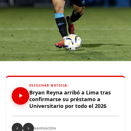
tiempo qu
e
hizo
”
,
enfatizó el técnico.
De otro lado, se reportó que supuestos hinchas de
Sporting Cristal realizaron pintas y ciertos daños en los
alrededores del Estadio Alejandro Villanueva – Matute,
durante el partido ante Carabobo por Copa Libertadores
2026. Con este panorama, se abre la posibilidad de que
Alianza Lima no preste nuevamente el recinto deportivo
a los celestes, por lo que se abre una nueva posibilidad
para definir el escenario, para sus tres partidos de local
de la Fase de Grupos..
ESCUCHAR NOTICIA:
Bryan Reyna arribó a Lima tras
confirmarse su préstamo a
Universitario por todo el 2026
Source link
Comparte esto:
NAVEGACIÓN