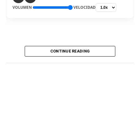
VOLUMEN
VELOCIDAD
CONTINUE READING
De vuelta al país. El delantero Bryan Reyna arribó hoy a
Lima, para ser nuevo jugador de Universitario de
Deportes para la temporada 2026. El “picante” pisó el
aeropuerto internacional Jorge Chávez por la mañana,
en medio de gran expectativa de los hinchas cremas, que
siguen atentos la incorporación del atacante
procedente del fútbol argentino. Fue recibido por
integrantes del club merengue, para irse a realizar los
exámenes correspondientes y ser presentado
oficialmente.