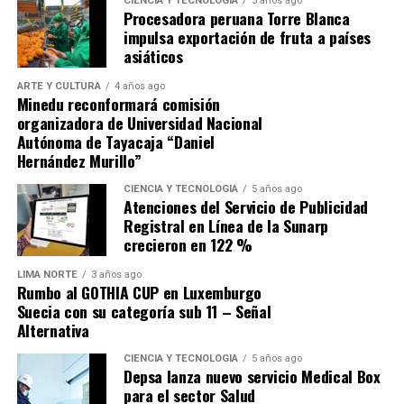
para recuperarse de la derrota sufrida en Andahuaylas
CIENCIA Y TECNOLOGÍA
5 años ago
Procesadora peruana Torre Blanca
ante Los Chankas, sino buscar que Alianza Lima no se les
impulsa exportación de fruta a países
escape.
asiáticos
ARTE Y CULTURA
4 años ago
Minedu reconformará comisión
organizadora de Universidad Nacional
Autónoma de Tayacaja “Daniel
Hernández Murillo”
Source link
CIENCIA Y TECNOLOGÍA
5 años ago
Atenciones del Servicio de Publicidad
Comparte esto:
Registral en Línea de la Sunarp
crecieron en 122 %
LIMA NORTE
3 años ago
Rumbo al GOTHIA CUP en Luxemburgo
Suecia con su categoría sub 11 – Señal
Alternativa
CIENCIA Y TECNOLOGÍA
5 años ago
Depsa lanza nuevo servicio Medical Box
para el sector Salud