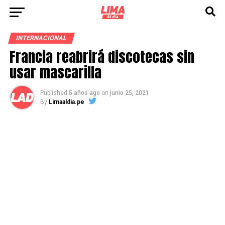
INTERNACIONAL
Francia reabrirá discotecas sin
usar mascarilla
Published
5 años ago
on
junio 25, 2021
By
Limaaldia.pe