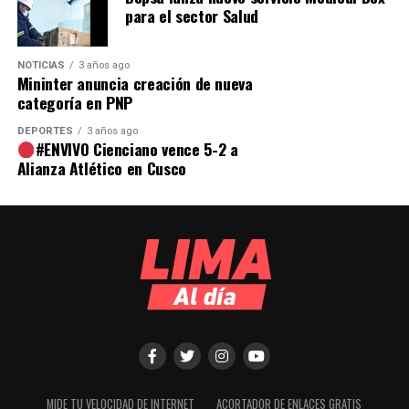
para el sector Salud
NOTICIAS
3 años ago
Mininter anuncia creación de nueva
categoría en PNP
DEPORTES
3 años ago
#ENVIVO Cienciano vence 5-2 a
Alianza Atlético en Cusco
MIDE TU VELOCIDAD DE INTERNET
ACORTADOR DE ENLACES GRATIS