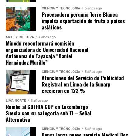
CIENCIA Y TECNOLOGÍA
5 años ago
Procesadora peruana Torre Blanca
impulsa exportación de fruta a países
asiáticos
ARTE Y CULTURA
4 años ago
Minedu reconformará comisión
organizadora de Universidad Nacional
Autónoma de Tayacaja “Daniel
Hernández Murillo”
CIENCIA Y TECNOLOGÍA
5 años ago
Atenciones del Servicio de Publicidad
Registral en Línea de la Sunarp
crecieron en 122 %
LIMA NORTE
3 años ago
Rumbo al GOTHIA CUP en Luxemburgo
Suecia con su categoría sub 11 – Señal
Alternativa
CIENCIA Y TECNOLOGÍA
5 años ago
Depsa lanza nuevo servicio Medical Box