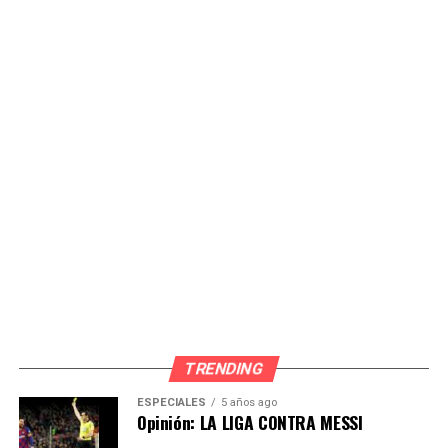
funcionamiento en 2029; la etapa 2, con las 11
estaciones restantes, alcanza 91% de avance y su puesta
en marcha está prevista para octubre de 2030.
El ramal correspondiente a la futura Línea 4, de 8
kilómetros y 8 estaciones entre el Óvalo 200 Millas y la
avenida Óscar R. Benavides, registra un avance de 66%
tras completar en julio el cruce subterráneo bajo el río
Rímac. Este anuncio se da a pocos días de que la
presidenta Keiko Fujimori presentara, en su primer
mensaje a la nación, un plan para culminar la Línea 2 y
ejecutar las líneas 3, 4, 5 y 6. Para el abogado
especialista en transporte David Mujica, esa apuesta es
acertada, aunque advirtió que
«la Línea 2 ya tiene años
sin terminarse y realmente es un dolor de cabeza»
, y
consideró poco realista que las seis líneas se concreten
TRENDING
en un solo periodo de Gobierno.
ESPECIALES
5 años ago
Opinión: LA LIGA CONTRA MESSI
El anuncio también generó dudas sobre su viabilidad