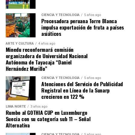
financiera. Un análisis de Credicorp Capital alertó que el
conjunto de promesas del nuevo gobierno, entre ellas el
CIENCIA Y TECNOLOGÍA
5 años ago
plan ferroviario, podría representar un impacto
Procesadora peruana Torre Blanca
superior a tres puntos del PBI en los próximos años, en
impulsa exportación de fruta a países
momentos en que las cuentas públicas ya enfrentan
asiáticos
presiones por el mayor gasto corriente. Para la firma,
ARTE Y CULTURA
4 años ago
«hay que abordarlas de manera significativa para
Minedu reconformará comisión
evitar que haya un deterioro importante de las
organizadora de Universidad Nacional
finanzas públicas»
en la próxima década.
Autónoma de Tayacaja “Daniel
Hernández Murillo”
Fuente: Gestión
CIENCIA Y TECNOLOGÍA
5 años ago
Atenciones del Servicio de Publicidad
Comparte esto:
Registral en Línea de la Sunarp
crecieron en 122 %
LIMA NORTE
3 años ago
Rumbo al GOTHIA CUP en Luxemburgo
Suecia con su categoría sub 11 – Señal
Alternativa
CIENCIA Y TECNOLOGÍA
5 años ago