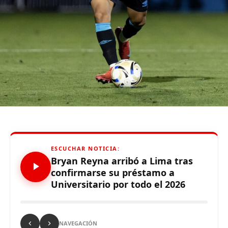
tiempo qu
e
hizo
”
,
enfatizó el técnico.
De otro lado, se reportó que supuestos hinchas de
Sporting Cristal realizaron pintas y ciertos daños en los
alrededores del Estadio Alejandro Villanueva – Matute,
durante el partido ante Carabobo por Copa Libertadores
2026. Con este panorama, se abre la posibilidad de que
Alianza Lima no preste nuevamente el recinto deportivo
a los celestes, por lo que se abre una nueva posibilidad
para definir el escenario, para sus tres partidos de local
de la Fase de Grupos..
ESCUCHAR NOTICIA:
Bryan Reyna arribó a Lima tras
confirmarse su préstamo a
Universitario por todo el 2026
Source link
Comparte esto:
NAVEGACIÓN