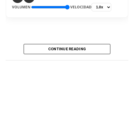
VOLUMEN
VELOCIDAD
CONTINUE READING
De vuelta al país. El delantero Bryan Reyna arribó hoy a
Lima, para ser nuevo jugador de Universitario de
Deportes para la temporada 2026. El “picante” pisó el
aeropuerto internacional Jorge Chávez por la mañana,
en medio de gran expectativa de los hinchas cremas, que
siguen atentos la incorporación del atacante
procedente del fútbol argentino. Fue recibido por
integrantes del club merengue, para irse a realizar los
exámenes correspondientes y ser presentado
oficialmente.