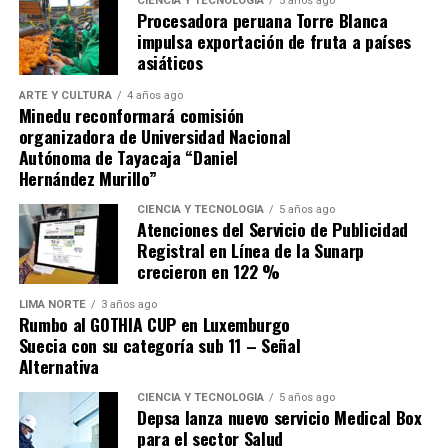
para recuperarse de la derrota sufrida en Andahuaylas
CIENCIA Y TECNOLOGÍA
5 años ago
Procesadora peruana Torre Blanca
ante Los Chankas, sino buscar que Alianza Lima no se les
impulsa exportación de fruta a países
escape.
asiáticos
ARTE Y CULTURA
4 años ago
Minedu reconformará comisión
organizadora de Universidad Nacional
Autónoma de Tayacaja “Daniel
Hernández Murillo”
Source link
CIENCIA Y TECNOLOGÍA
5 años ago
Atenciones del Servicio de Publicidad
Comparte esto:
Registral en Línea de la Sunarp
crecieron en 122 %
LIMA NORTE
3 años ago
Rumbo al GOTHIA CUP en Luxemburgo
Suecia con su categoría sub 11 – Señal
Alternativa
CIENCIA Y TECNOLOGÍA
5 años ago
Depsa lanza nuevo servicio Medical Box
para el sector Salud