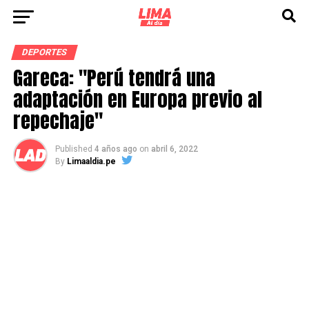
DEPORTES
Gareca: "Perú tendrá una
adaptación en Europa previo al
repechaje"
Published
4 años ago
on
abril 6, 2022
By
Limaaldia.pe