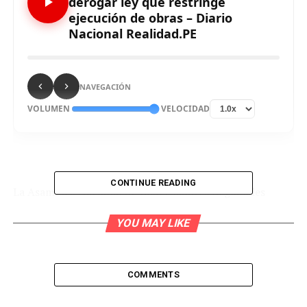
derogar ley que restringe
ejecución de obras – Diario
Nacional Realidad.PE
NAVEGACIÓN
VOLUMEN
VELOCIDAD
CONTINUE READING
La Asamblea Nacional de Gobernadores Regionales
(ANGR) se pronunció en contra de la ley que establece
YOU MAY LIKE
nuevos parámetros para la ejecución de obras públicas
bajo el mecanismo de administración directa, y anunció
que sus dirigentes irán al Parlamento para pedir su
derogatoria.
COMMENTS
El acuerdo se adoptó en la reunión que el consejo