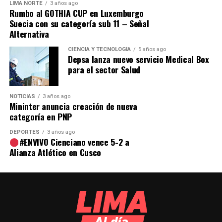
LIMA NORTE
3 años ago
Rumbo al GOTHIA CUP en Luxemburgo
Suecia con su categoría sub 11 – Señal
Alternativa
CIENCIA Y TECNOLOGÍA
5 años ago
Depsa lanza nuevo servicio Medical Box
para el sector Salud
NOTICIAS
3 años ago
Mininter anuncia creación de nueva
categoría en PNP
DEPORTES
3 años ago
El organismo electoral informó que continuará
#ENVIVO Cienciano vence 5-2 a
impulsando la suscripción de nuevos pactos sociales en
Alianza Atlético en Cusco
coordinación con instituciones públicas, privadas y
organizaciones comunitarias, con el fin de fortalecer la
red de aliados y asegurar que más ciudadanos accedan a
información oficial, clara y oportuna para el proceso
electoral.