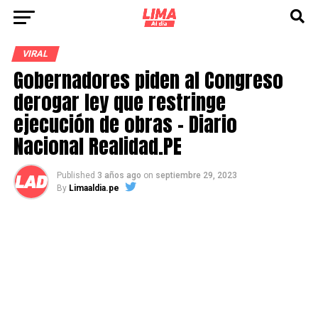
VIRAL
Gobernadores piden al Congreso
derogar ley que restringe
ejecución de obras – Diario
Nacional Realidad.PE
Published
3 años ago
on
septiembre 29, 2023
By
Limaaldia.pe