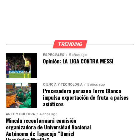
se iluminaron más de 60 quintas en el distrito, “Somos
Casetas Jesusmarianas” se instaló casetas de vigilancia
en las calles, “Césped con corazón” que recuperó más de
1200 m2 de área verde, “Somos Combo” con casi 100
raciones de almuerzos para el adulto mayor, “Techo
Limpio” que consistió en el procesamiento de material
TRENDING
reciclado para generar bonos y construir viviendas para
ESPECIALES
5 años ago
las personas más humildes de la capital, y así entre
Opinión: LA LIGA CONTRA MESSI
otras labores sociales que han funcionado con
muchísimo éxito siendo bien recibidas por la gran
mayoría de vecinos.
CIENCIA Y TECNOLOGÍA
5 años ago
Procesadora peruana Torre Blanca
impulsa exportación de fruta a países
asiáticos
ARTE Y CULTURA
4 años ago
Minedu reconformará comisión
organizadora de Universidad Nacional
Autónoma de Tayacaja “Daniel
Hernández Murillo”