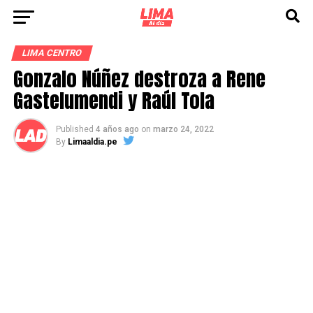
LIMA CENTRO
Gonzalo Núñez destroza a Rene
Gastelumendi y Raúl Tola
Published
4 años ago
on
marzo 24, 2022
By
Limaaldia.pe