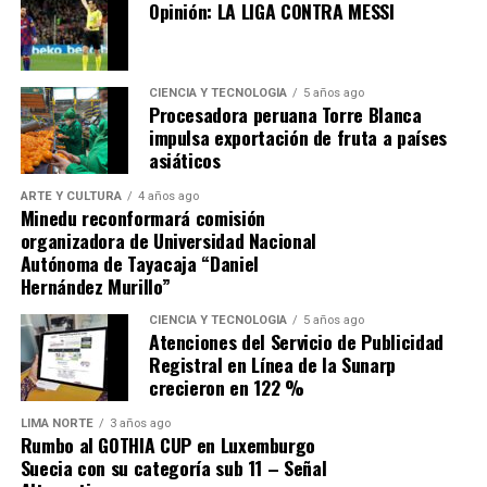
las personas más humildes de la capital, y así entre
Opinión: LA LIGA CONTRA MESSI
ciudadanas y fortalecer el diálogo directo con los
otras labores sociales que han funcionado con
vecinos de cara a las elecciones municipales de octubre.
muchísimo éxito siendo bien recibidas por la gran
mayoría de vecinos.
Comparte esto:
CIENCIA Y TECNOLOGÍA
5 años ago
Procesadora peruana Torre Blanca
impulsa exportación de fruta a países
asiáticos
ARTE Y CULTURA
4 años ago
Minedu reconformará comisión
organizadora de Universidad Nacional
Autónoma de Tayacaja “Daniel
Hernández Murillo”
CIENCIA Y TECNOLOGÍA
5 años ago
Atenciones del Servicio de Publicidad
Y con frases como: “Ganémosle a la dictadura de los
Registral en Línea de la Sunarp
eternos candidatos del distrito”, “Con corazón todo sale
crecieron en 122 %
mejor”, “Alcaldes sin investigaciones fiscales”, entre
otras, ha logrado calar en las preferencias sumado a que
LIMA NORTE
3 años ago
Rumbo al GOTHIA CUP en Luxemburgo
sus 18 años de experiencia y trayectoria en la cultura y
Suecia con su categoría sub 11 – Señal
en la gestión pública lo avalan. Libros publicados con