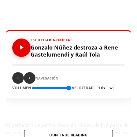
ESCUCHAR NOTICIA:
Gonzalo Núñez destroza a Rene
Gastelumendi y Raúl Tola
NAVEGACIÓN
VOLUMEN
VELOCIDAD
El periodista deportivo Gonzalo Núñez, dedicó parte de
su programa WEB “Erick y Gonzalo” para desenmascarar
CONTINUE READING