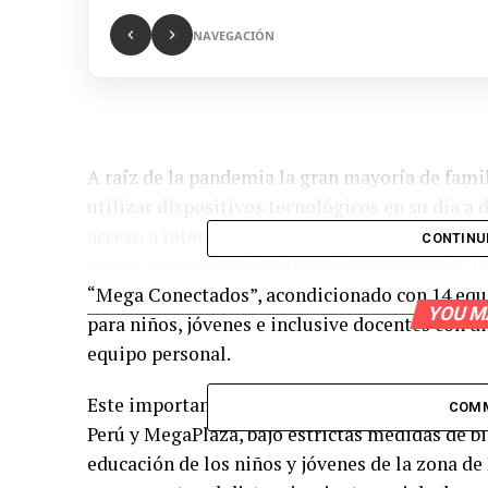
NAVEGACIÓN
A raíz de la pandemia la gran mayoría de famili
utilizar dispositivos tecnológicos en su día a 
acceso a internet para así seguir conectados, e
CONTINU
centro comercial MegaPlaza Independencia, i
“Mega Conectados”, acondicionado con 14 equi
YOU M
para niños, jóvenes e inclusive docentes con di
equipo personal.
Este importante espacio fue inaugurado el pas
COM
Perú y MegaPlaza, bajo estrictas medidas de bi
educación de los niños y jóvenes de la zona d