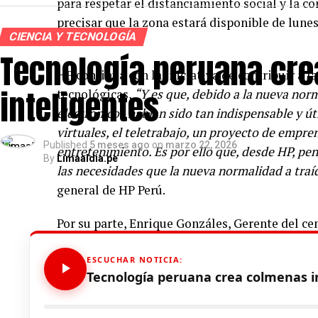
para respetar el distanciamiento social y la 
precisar que la zona estará disponible de lune
CIENCIA Y TECNOLOGÍA
PM.
Tecnología peruana cr
HP continua con la iniciativa de contribuir a 
inteligentes
tecnológicas,
“Y es que, debido a la nueva norm
electrónicos habían sido tan indispensable y úti
virtuales, el teletrabajo, un proyecto de emp
Published
5 meses ago
on
marzo 22, 2026
entretenimiento. Es por ello que, desde HP, p
By
Limaaldia.pe
las necesidades que la nueva normalidad a traí
general de HP Perú.
Por su parte, Enrique Gonzáles, Gerente del 
señala que
“estamos muy orgullosos y content
el primer centro comercial que llegó a la zona 
ESCUCHAR NOTICIA:
Tecnología peruana crea colmenas i
que antes solo estaban disponibles en otras zo
primer mall en Lima Norte que trae por primer