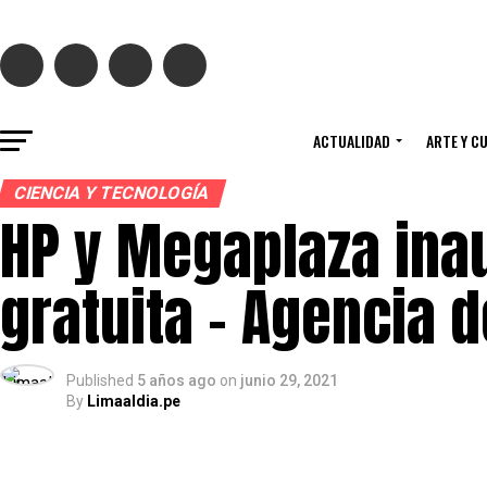
ACTUALIDAD
ARTE Y C
CIENCIA Y TECNOLOGÍA
HP y Megaplaza ina
gratuita – Agencia d
Published
5 años ago
on
junio 29, 2021
By
Limaaldia.pe