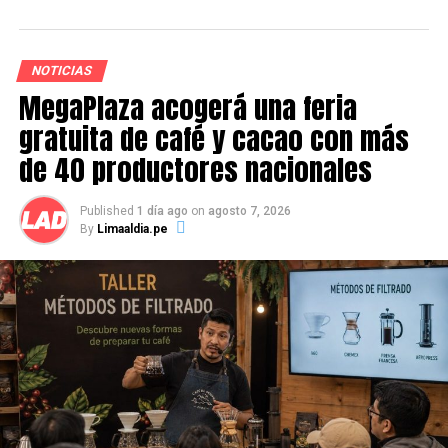
abandonar el lugar.
Lee también:
NOTICIAS
Instituto Peruano de
MegaPlaza acogerá una feria
Economía: cuatro
gratuita de café y cacao con más
de 40 productores nacionales
regiones entrarían en
recesión
Published
1 día ago
on
agosto 7, 2026
By
Limaaldia.pe
A través de un comunicado
, la compañía de minas
Buenaventura
anunció que
suspenderá
temporalmente
las operaciones de
la mina de plata
Julcani (Huancavelica)
tras la intervención violenta de
un grupo de vándalos en el yacimiento reportada el
último domingo 5 de febrero.
En el mensaje se señaló que los invasores provienen de