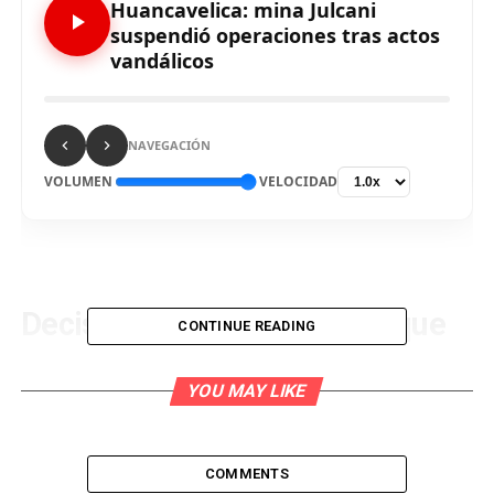
Huancavelica: mina Julcani
suspendió operaciones tras actos
vandálicos
NAVEGACIÓN
VOLUMEN
VELOCIDAD
Decisión se tomó luego de que
CONTINUE READING
un grupo de vándalos
YOU MAY LIKE
irrumpiese las instalaciones y
obligase a los trabajadores a
COMMENTS