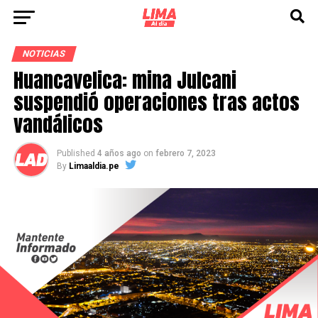
NOTICIAS
Huancavelica: mina Julcani
suspendió operaciones tras actos
vandálicos
Published
4 años ago
on
febrero 7, 2023
By
Limaaldia.pe