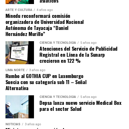
asiáticos
presiones por el mayor gasto corriente. Para la firma,
ARTE Y CULTURA
4 años ago
«hay que abordarlas de manera significativa para
Minedu reconformará comisión
evitar que haya un deterioro importante de las
organizadora de Universidad Nacional
finanzas públicas»
en la próxima década.
Autónoma de Tayacaja “Daniel
Hernández Murillo”
Fuente: Gestión
CIENCIA Y TECNOLOGÍA
5 años ago
Atenciones del Servicio de Publicidad
Comparte esto:
Registral en Línea de la Sunarp
crecieron en 122 %
LIMA NORTE
3 años ago
Rumbo al GOTHIA CUP en Luxemburgo
Suecia con su categoría sub 11 – Señal
Alternativa
CIENCIA Y TECNOLOGÍA
5 años ago
Depsa lanza nuevo servicio Medical Box
para el sector Salud
NOTICIAS
3 años ago