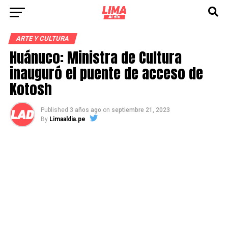
ARTE Y CULTURA
Huánuco: Ministra de Cultura
inauguró el puente de acceso de
Kotosh
Published
3 años ago
on
septiembre 21, 2023
By
Limaaldia.pe