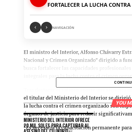
FORTALECER LA LUCHA CONTRA
NAVEGACIÓN
El ministro del Interior, Alfonso Chávarry Est
Nacional y Crimen Organizado” dirigido a funci
busca fortalecer las capacidades profesionales 
integrales para la lucha contra el crimen organ
CONTINU
Tras destacar el valioso aporte que significa p
el titular del Ministerio del Interior se dirigi
YOU M
la lucha contra el crimen organizado son impor
órganos de justicia para reducir significativam
MINISTERIO DEL INTERIOR OFRECE
20 MIL SOLES PARA CAPTURAR AL
“Es necesaria la capacitación permanente par
ASESINO DEL CILINDRO￼