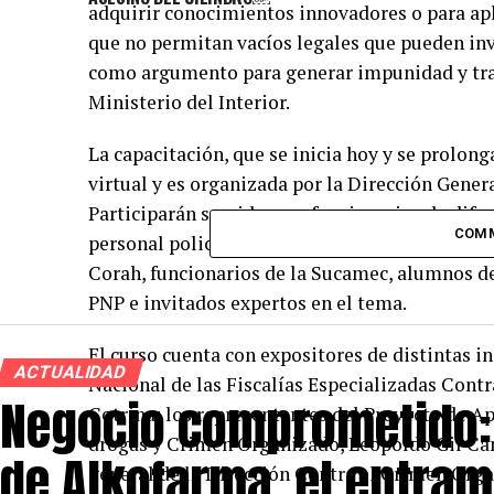
adquirir conocimientos innovadores o para apli
que no permitan vacíos legales que pueden inva
como argumento para generar impunidad y traer
Ministerio del Interior.
La capacitación, que se inicia hoy y se prolong
virtual y es organizada por la Dirección Genera
Participarán servidores y funcionarios de difer
COM
personal policial especializado en la lucha co
Corah, funcionarios de la Sucamec, alumnos de
PNP e invitados expertos en el tema.
El curso cuenta con expositores de distintas i
ACTUALIDAD
Nacional de las Fiscalías Especializadas Cont
Negocio comprometido:
Cotrina; los representantes del Proyecto de A
drogas y Crimen Organizado, Leopoldo Gil Can
de Alkofarma, el entram
general de la Dirección Contra el Crimen Organ