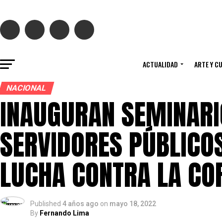
ACTUALIDAD
ARTE Y C
NACIONAL
INAUGURAN SEMINARIO
SERVIDORES PÚBLICO
LUCHA CONTRA LA CO
Published
4 años ago
on
mayo 18, 2022
By
Fernando Lima