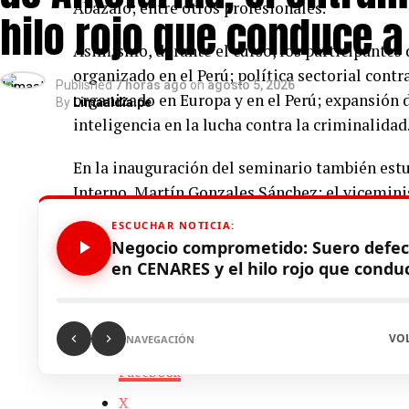
Abázalo; entre otros profesionales.
hilo rojo que conduce a
Asimismo, durante el curso, los participantes
organizado en el Perú; política sectorial cont
Published
7 horas ago
on
agosto 5, 2026
organizado en Europa y en el Perú; expansión de
By
Limaaldia.pe
inteligencia en la lucha contra la criminalidad
En la inauguración del seminario también estu
Interno, Martín Gonzales Sánchez; el viceminis
como el director general de Inteligencia del M
ESCUCHAR NOTICIA:
la Escuela de Inteligencia del Ministerio del I
Negocio comprometido: Suero defec
en CENARES y el hilo rojo que condu
Fuente: Gob.pe
Comparte esto:
VO
NAVEGACIÓN
Facebook
X