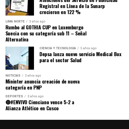
Comparte esto:
Registral en Línea de la Sunarp
crecieron en 122 %
LIMA NORTE
3 años ago
Rumbo al GOTHIA CUP en Luxemburgo
Suecia con su categoría sub 11 – Señal
Alternativa
CIENCIA Y TECNOLOGÍA
5 años ago
Depsa lanza nuevo servicio Medical Box
para el sector Salud
NOTICIAS
3 años ago
Mininter anuncia creación de nueva
categoría en PNP
DEPORTES
3 años ago
🔴#ENVIVO Cienciano vence 5-2 a
Alianza Atlético en Cusco