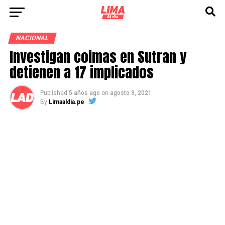
NACIONAL
Investigan coimas en Sutran y
detienen a 17 implicados
Published
5 años ago
on
agosto 3, 2021
By
Limaaldia.pe