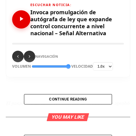
ESCUCHAR NOTICIA:
Invoca promulgación de
autógrafa de ley que expande
control concurrente a nivel
nacional – Señal Alternativa
NAVEGACIÓN
VOLUMEN
VELOCIDAD
CONTINUE READING
El pasado 16 de junio el Congreso de la República aprobó
por unanimidad el Proyecto de Ley que expande a nivel
YOU MAY LIKE
nacional la aplicación del control concurrente.
1.-
El Control Concurrente responde al objetivo de