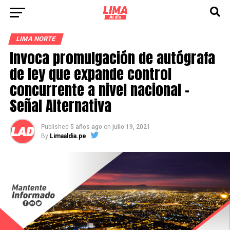
LIMA NORTE
Invoca promulgación de autógrafa
de ley que expande control
concurrente a nivel nacional –
Señal Alternativa
Published
5 años ago
on
julio 19, 2021
By
Limaaldia.pe