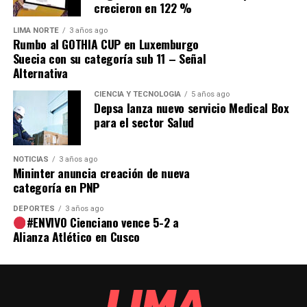
crecieron en 122 %
LIMA NORTE
3 años ago
Rumbo al GOTHIA CUP en Luxemburgo
Suecia con su categoría sub 11 – Señal
Alternativa
CIENCIA Y TECNOLOGÍA
5 años ago
Depsa lanza nuevo servicio Medical Box
para el sector Salud
NOTICIAS
3 años ago
Mininter anuncia creación de nueva
categoría en PNP
DEPORTES
3 años ago
#ENVIVO Cienciano vence 5-2 a
Alianza Atlético en Cusco