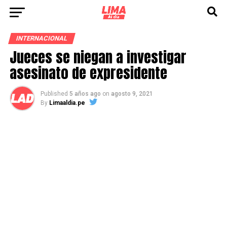
INTERNACIONAL
Jueces se niegan a investigar
asesinato de expresidente
Published
5 años ago
on
agosto 9, 2021
By
Limaaldia.pe