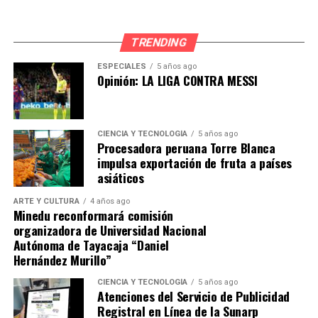
TRENDING
ESPECIALES
5 años ago
Opinión: LA LIGA CONTRA MESSI
CIENCIA Y TECNOLOGÍA
5 años ago
Procesadora peruana Torre Blanca
impulsa exportación de fruta a países
asiáticos
ARTE Y CULTURA
4 años ago
Minedu reconformará comisión
organizadora de Universidad Nacional
Autónoma de Tayacaja “Daniel
Hernández Murillo”
CIENCIA Y TECNOLOGÍA
5 años ago
Atenciones del Servicio de Publicidad
Registral en Línea de la Sunarp