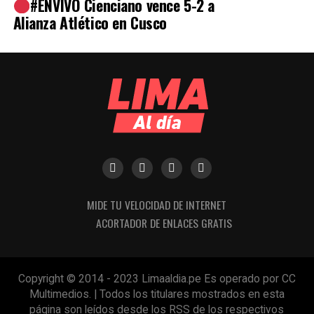
#ENVIVO Cienciano vence 5-2 a
Source link
Alianza Atlético en Cusco
Comparte esto:
Facebook
X
WhatsApp
Telegram
Imprimir
MIDE TU VELOCIDAD DE INTERNET
ACORTADOR DE ENLACES GRATIS
Copyright © 2014 - 2023 Limaaldia.pe Es operado por CC
Multimedios. | Todos los titulares mostrados en esta
página son leídos desde los RSS de los respectivos