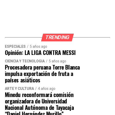
mejoras reales, los vecinos siguen siendo
testigos de eventos festivos en un distrito
que necesita con urgencia limpieza,
mantenimiento y verdadera autoridad.
TRENDING
“El alcalde Hernán Sifuentes solo prefiere
hacer conciertos. Y San Martín de Porres
ESPECIALES
5 años ago
Opinión: LA LIGA CONTRA MESSI
sigue siendo un desastre”, afirmó un vecino
CIENCIA Y TECNOLOGÍA
5 años ago
de la zona.
Procesadora peruana Torre Blanca
impulsa exportación de fruta a
Otro vecino señaló que están en riesgo de
países asiáticos
sufrir accidentes por la falta de señalización
ARTE Y CULTURA
4 años ago
y también temen sufrir asaltos.
Minedu reconformará comisión
organizadora de Universidad
“En cualquier momento atropellan a un
Nacional Autónoma de Tayacaja
vecino. Encima, no hay iluminación ni
“Daniel Hernández Murillo”