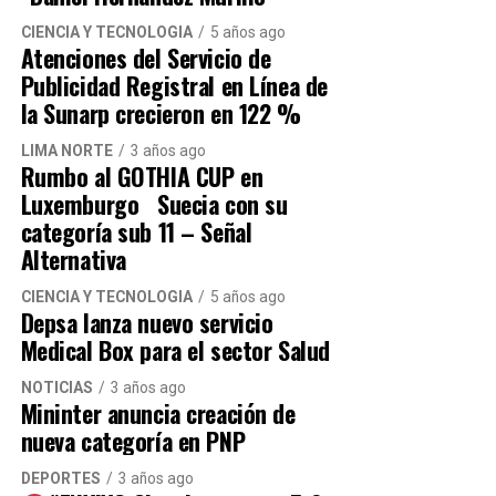
vigilancia. Estamos expuestos a que nos
CIENCIA Y TECNOLOGÍA
5 años ago
asalten”, agregó
Atenciones del Servicio de
Publicidad Registral en Línea de
Hacemos un llamado al alcalde Hernán
la Sunarp crecieron en 122 %
Sifuentes a que escuche a los vecinos de San
LIMA NORTE
3 años ago
Martín de Porres y solucione los problemas
Rumbo al GOTHIA CUP en
Luxemburgo Suecia con su
que aquejan al distrito.
categoría sub 11 – Señal
Alternativa
CIENCIA Y TECNOLOGÍA
5 años ago
Depsa lanza nuevo servicio
Medical Box para el sector Salud
Navegación de entradas
NOTICIAS
3 años ago
Mininter anuncia creación de
nueva categoría en PNP
DEPORTES
3 años ago