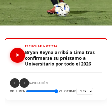
durante el partido ante Carabobo por Copa Libertadores
2026. Con este panorama, se abre la posibilidad de que
Alianza Lima no preste nuevamente el recinto deportivo
a los celestes, por lo que se abre una nueva posibilidad
para definir el escenario, para sus tres partidos de local
de la Fase de Grupos..
ESCUCHAR NOTICIA:
Bryan Reyna arribó a Lima tras
confirmarse su préstamo a
Universitario por todo el 2026
Source link
Comparte esto:
NAVEGACIÓN
VOLUMEN
VELOCIDAD