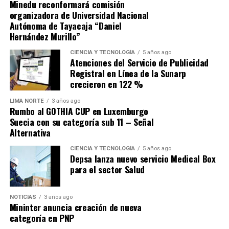
Minedu reconformará comisión
organizadora de Universidad Nacional
Autónoma de Tayacaja “Daniel
Hernández Murillo”
Source link
CIENCIA Y TECNOLOGÍA
5 años ago
Atenciones del Servicio de Publicidad
Comparte esto:
Registral en Línea de la Sunarp
crecieron en 122 %
LIMA NORTE
3 años ago
Rumbo al GOTHIA CUP en Luxemburgo
Suecia con su categoría sub 11 – Señal
Alternativa
CIENCIA Y TECNOLOGÍA
5 años ago
Depsa lanza nuevo servicio Medical Box
para el sector Salud
NOTICIAS
3 años ago
Mininter anuncia creación de nueva
categoría en PNP