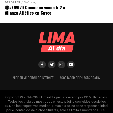
DEPORTES
3 años ago
🔴#ENVIVO Cienciano vence 5-2 a
Alianza Atlético en Cusco
MIDE TU VELOCIDAD DE INTERNET
ACORTADOR DE ENLACES GRATIS
Copyright © 2014 - 2023 Limaaldia.pe Es operado por CC Multimedios.
| Todos los titulares mostrados en esta página son leídos desde los
RSS de los respectivos medios. Limaaldia.pe no tiene responsabilidad
por el contenido de dichos titulares, solo se limita a mostrarlos. Si su