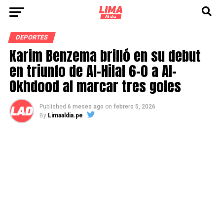
DEPORTES
Karim Benzema brilló en su debut
en triunfo de Al-Hilal 6-0 a Al-
Okhdood al marcar tres goles
Published
6 meses ago
on
febrero 5, 2026
By
Limaaldia.pe