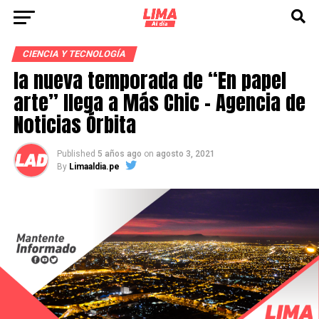
CIENCIA Y TECNOLOGÍA
la nueva temporada de “En papel
arte” llega a Más Chic – Agencia de
Noticias Órbita
Published
5 años ago
on
agosto 3, 2021
By
Limaaldia.pe