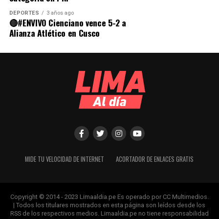
DEPORTES
3 años ago
🔴#ENVIVO Cienciano vence 5-2 a
Alianza Atlético en Cusco
MIDE TU VELOCIDAD DE INTERNET
ACORTADOR DE ENLACES GRATIS
Copyright © 2014 - 2023 Limaaldia.pe Es operado por CC Multimedios.
| Todos los titulares mostrados en esta página son leídos desde los
RSS de los respectivos medios. Limaaldia.pe no tiene responsabilidad