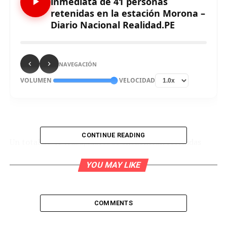
inmediata de 41 personas
retenidas en la estación Morona –
Diario Nacional Realidad.PE
NAVEGACIÓN
VOLUMEN
VELOCIDAD
CONTINUE READING
Un total de 41 trabajadores se encuentran retenidas
contra su voluntad en la estación Morona del Oleoducto
YOU MAY LIKE
Norperuano (ONP) desde el miércoles 15 de marzo
cuando un grupo de pobladores de la comunidad
Fernando Rosas tomó dichas instalaciones exigiendo
atención a sus demandas.
COMMENTS
Tras precisar que en el lugar se encuentran