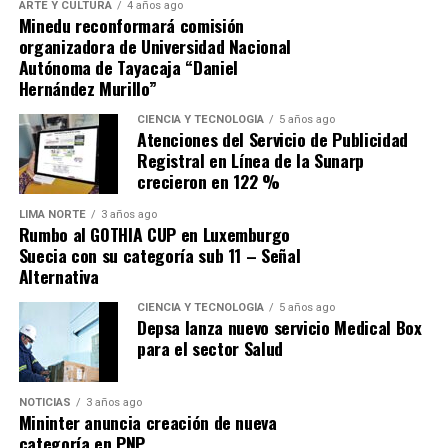
ARTE Y CULTURA
4 años ago
«hay que abordarlas de manera significativa para
Minedu reconformará comisión
evitar que haya un deterioro importante de las
organizadora de Universidad Nacional
finanzas públicas»
en la próxima década.
Autónoma de Tayacaja “Daniel
Hernández Murillo”
Fuente: Gestión
CIENCIA Y TECNOLOGÍA
5 años ago
Atenciones del Servicio de Publicidad
Comparte esto:
Registral en Línea de la Sunarp
crecieron en 122 %
LIMA NORTE
3 años ago
Rumbo al GOTHIA CUP en Luxemburgo
Suecia con su categoría sub 11 – Señal
Alternativa
CIENCIA Y TECNOLOGÍA
5 años ago
Depsa lanza nuevo servicio Medical Box
para el sector Salud
NOTICIAS
3 años ago
Mininter anuncia creación de nueva
categoría en PNP