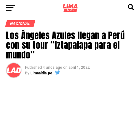
NACIONAL
Los Ángeles Azules llegan a Perú
con su tour “Iztapalapa para el
mundo”
Published
4 años ago
on
abril 1, 2022
By
Limaaldia.pe