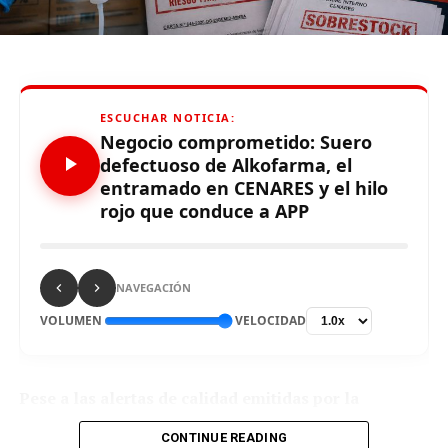
LO QUE DEBE SABER
Las entradas para el show saldrán a la venta el miércoles
30 de marzo a través de Teleticket.
ESCUCHAR NOTICIA:
Negocio comprometido: Suero
defectuoso de Alkofarma, el
Source link
entramado en CENARES y el hilo
rojo que conduce a APP
Comparte esto:
NAVEGACIÓN
VOLUMEN
VELOCIDAD
Pese a las alertas de calidad emitidas por la
RELATED TOPICS:
DIGEMID sobre un suero de procedencia china,
CONTINUE READING
CENARES otorgó a Alkofarma una ampliación
UP NEXT