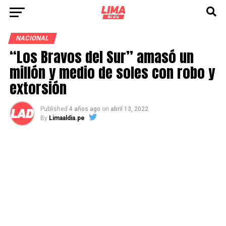
NACIONAL
“Los Bravos del Sur” amasó un
millón y medio de soles con robo y
extorsión
Published
4 años ago
on
abril 13, 2022
By
Limaaldia.pe