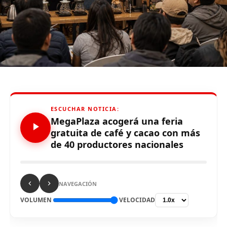
estarían haciendo sin criterios técnicos y afectarían
directamente la calidad del servicio médico.
“Ponen
políticos que no conocen la institución. Están
lapidando nuestros fondos, ya no hay dinero para
medicamentos ni para ampliar infraestructura”
,
alertó Ordoñez.
Fuente: Cusco Informativa
ESCUCHAR NOTICIA:
Comparte esto:
MegaPlaza acogerá una feria
gratuita de café y cacao con más
de 40 productores nacionales
NAVEGACIÓN
VOLUMEN
VELOCIDAD
RELATED TOPICS:
UP NEXT