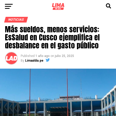
NOTICIAS
Más sueldos, menos servicios:
EsSalud en Cusco ejemplifica el
desbalance en el gasto público
Published
1 año ago
on
julio 25, 2025
By
Limaaldia.pe