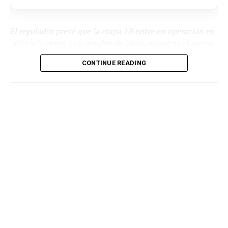
El regulador prevé que la etapa 1B entre en operación en
2029 y la etapa 2 en octubre de 2030, mientras el nuevo
Gobierno anunció un plan para ejecutar también las
CONTINUE READING
líneas 3, 4, 5 y 6.
El Organismo Supervisor de la Inversión en
Infraestructura de Transporte de Uso Público (Ositrán)
reportó avances significativos en la construcción de la
Línea 2 del Metro de Lima y Callao, que unirá el Puerto
del Callao con Ate a lo largo de 27 kilómetros y 27
estaciones. La etapa 1B, que sumará 11 nuevas
estaciones a las cinco que ya operan, registra un avance
de 96% y el concesionario prevé que entre en
funcionamiento en 2029; la etapa 2, con las 11
estaciones restantes, alcanza 91% de avance y su puesta
en marcha está prevista para octubre de 2030.