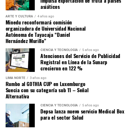
impulsa exportación de fruta a países
momentos en que las cuentas públicas ya enfrentan
asiáticos
presiones por el mayor gasto corriente. Para la firma,
ARTE Y CULTURA
4 años ago
«hay que abordarlas de manera significativa para
Minedu reconformará comisión
evitar que haya un deterioro importante de las
organizadora de Universidad Nacional
finanzas públicas»
en la próxima década.
Autónoma de Tayacaja “Daniel
Hernández Murillo”
Fuente: Gestión
CIENCIA Y TECNOLOGÍA
5 años ago
Atenciones del Servicio de Publicidad
Comparte esto:
Registral en Línea de la Sunarp
crecieron en 122 %
LIMA NORTE
3 años ago
Rumbo al GOTHIA CUP en Luxemburgo
Suecia con su categoría sub 11 – Señal
Alternativa
CIENCIA Y TECNOLOGÍA
5 años ago
Depsa lanza nuevo servicio Medical Box
para el sector Salud