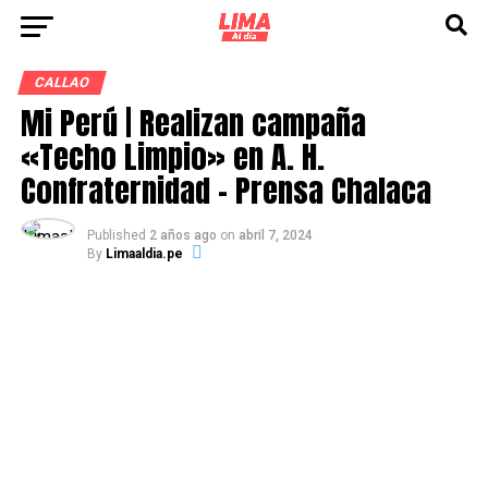
CALLAO
Mi Perú | Realizan campaña
«Techo Limpio» en A. H.
Confraternidad – Prensa Chalaca
Published
2 años ago
on
abril 7, 2024
By
Limaaldia.pe