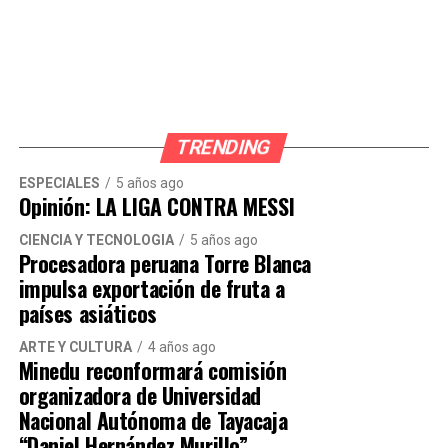
mejoras reales, los vecinos siguen siendo
testigos de eventos festivos en un distrito
que necesita con urgencia limpieza,
mantenimiento y verdadera autoridad.
TRENDING
“El alcalde Hernán Sifuentes solo prefiere
hacer conciertos. Y San Martín de Porres
ESPECIALES
5 años ago
Opinión: LA LIGA CONTRA MESSI
sigue siendo un desastre”, afirmó un vecino
CIENCIA Y TECNOLOGÍA
5 años ago
de la zona.
Procesadora peruana Torre Blanca
impulsa exportación de fruta a
Otro vecino señaló que están en riesgo de
países asiáticos
sufrir accidentes por la falta de señalización
ARTE Y CULTURA
4 años ago
y también temen sufrir asaltos.
Minedu reconformará comisión
organizadora de Universidad
“En cualquier momento atropellan a un
Nacional Autónoma de Tayacaja
vecino. Encima, no hay iluminación ni
“Daniel Hernández Murillo”