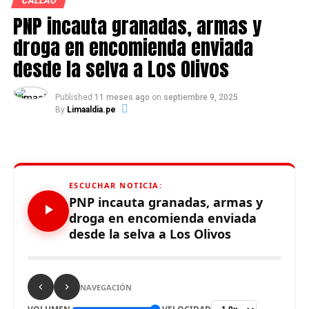
la campaña de Techo Limpio?
CALLAO
PNP incauta granadas, armas y
droga en encomienda enviada
desde la selva a Los Olivos
Source link
Comparte esto:
Published
11 meses ago
on
septiembre 9, 2025
By
Limaaldia.pe
Facebook
X
WhatsApp
ESCUCHAR NOTICIA:
Telegram
PNP incauta granadas, armas y
droga en encomienda enviada
Imprimir
desde la selva a Los Olivos
RELATED TOPICS:
NAVEGACIÓN
UP NEXT