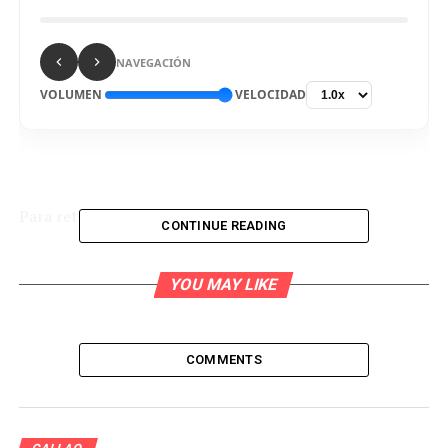
NAVEGACIÓN
VOLUMEN
VELOCIDAD
Para retirar residuos de viviendas
CONTINUE READING
La Municipalidad de Mi Perú afirmó que viene realizando
campañas de «Techo Limpio» para ayudar a los vecinos
YOU MAY LIKE
con el recojo del material acumulado que ya no usan en
sus casas.
COMMENTS
En esta oportunidad la actividad se llevó a cabo en los
sectores A, B, I y en el asentamiento humano
Confraternidad. Chalaco, ¿dónde te gustaría que llegue