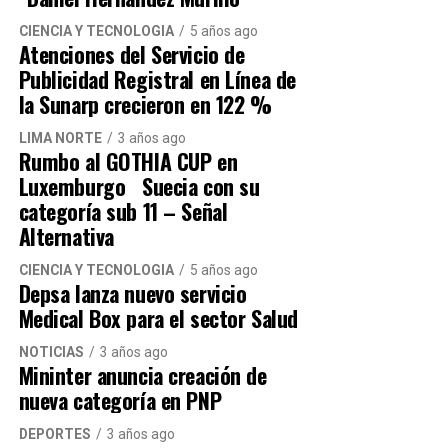
vigilancia. Estamos expuestos a que nos
CIENCIA Y TECNOLOGÍA
5 años ago
asalten”, agregó
Atenciones del Servicio de
Publicidad Registral en Línea de
Hacemos un llamado al alcalde Hernán
la Sunarp crecieron en 122 %
Sifuentes a que escuche a los vecinos de San
LIMA NORTE
3 años ago
Martín de Porres y solucione los problemas
Rumbo al GOTHIA CUP en
Luxemburgo Suecia con su
que aquejan al distrito.
categoría sub 11 – Señal
Alternativa
CIENCIA Y TECNOLOGÍA
5 años ago
Depsa lanza nuevo servicio
Medical Box para el sector Salud
Navegación de entradas
NOTICIAS
3 años ago
Mininter anuncia creación de
nueva categoría en PNP
DEPORTES
3 años ago