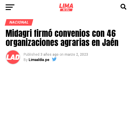
NACIONAL
Midagri firmó convenios con 46
organizaciones agrarias en Jaén
Published
3 años ago
on
marzo 2, 2023
By
Limaaldia.pe