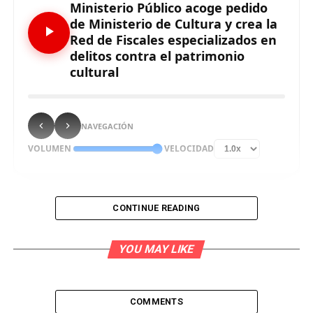
Ministerio Público acoge pedido
de Ministerio de Cultura y crea la
Red de Fiscales especializados en
delitos contra el patrimonio
cultural
NAVEGACIÓN
VOLUMEN
VELOCIDAD
CONTINUE READING
Despachos fiscales tendrán a su cargo la
investigación de todos aquellos ilícitos que atenten
YOU MAY LIKE
contra el patrimonio cultural de todos los peruanos.
Luego de acoger el pedido del Ministerio de Cultura,
COMMENTS