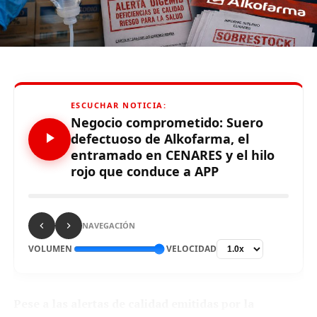
Source link
Comparte esto:
ESCUCHAR NOTICIA:
Negocio comprometido: Suero
defectuoso de Alkofarma, el
entramado en CENARES y el hilo
rojo que conduce a APP
NAVEGACIÓN
RELATED TOPICS:
VOLUMEN
VELOCIDAD
UP NEXT
Comunidades amazónicas se empoderaron en desfile de
alta moda
Pese a las alertas de calidad emitidas por la
DON'T MISS