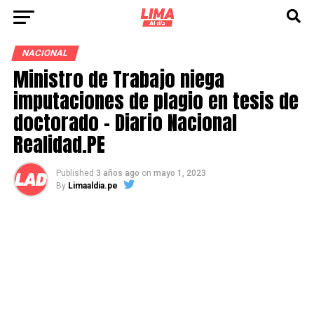
NACIONAL
Ministro de Trabajo niega
imputaciones de plagio en tesis de
doctorado – Diario Nacional
Realidad.PE
Published
3 años ago
on
mayo 1, 2023
By
Limaaldia.pe