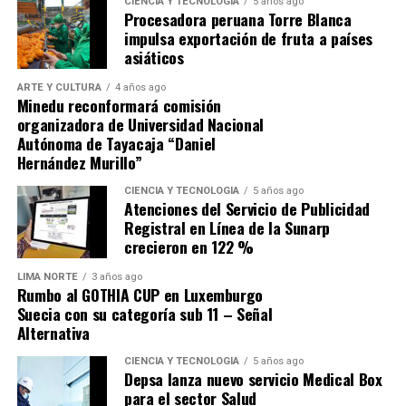
CIENCIA Y TECNOLOGÍA
5 años ago
Procesadora peruana Torre Blanca
impulsa exportación de fruta a países
Limaaldia.pe
asiáticos
ARTE Y CULTURA
4 años ago
Mantente informado con Limaaldia.pe
Minedu reconformará comisión
organizadora de Universidad Nacional
Autónoma de Tayacaja “Daniel
Hernández Murillo”
CIENCIA Y TECNOLOGÍA
5 años ago
Atenciones del Servicio de Publicidad
Y con frases como: “Ganémosle a la dictadura de los
Registral en Línea de la Sunarp
eternos candidatos del distrito”, “Con corazón todo sale
crecieron en 122 %
mejor”, “Alcaldes sin investigaciones fiscales”, entre
otras, ha logrado calar en las preferencias sumado a que
LIMA NORTE
3 años ago
Rumbo al GOTHIA CUP en Luxemburgo
sus 18 años de experiencia y trayectoria en la cultura y
Suecia con su categoría sub 11 – Señal
en la gestión pública lo avalan. Libros publicados con
Alternativa
ediciones agotadas, premios literarios obtenidos y
CIENCIA Y TECNOLOGÍA
5 años ago
ganador también del plan de incentivos del Ministerio
Depsa lanza nuevo servicio Medical Box
de Economía y Finanzas. Ha sido Subgerente, Gerente de
para el sector Salud