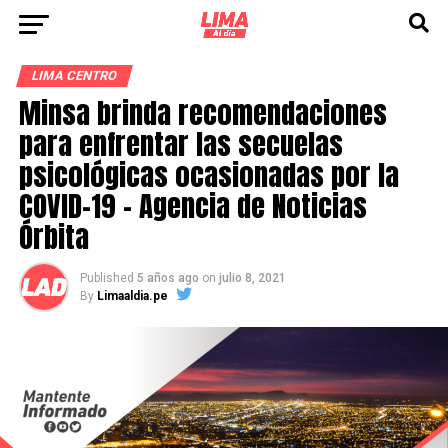
LIMA CENTRO
Minsa brinda recomendaciones
para enfrentar las secuelas
psicológicas ocasionadas por la
COVID-19 – Agencia de Noticias
Órbita
Published
5 años ago
on
julio 8, 2021
By
Limaaldia.pe