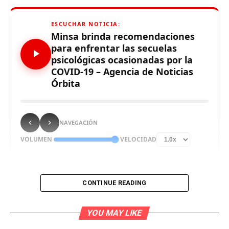
ESCUCHAR NOTICIA:
Minsa brinda recomendaciones
para enfrentar las secuelas
psicológicas ocasionadas por la
COVID-19 – Agencia de Noticias
Órbita
NAVEGACIÓN
VOLUMEN
VELOCIDAD
CONTINUE READING
La pandemia por la COVID-19 ha generado sin duda un
aumento de ansiedad, depresión y estrés postraumático
YOU MAY LIKE
debido al confinamiento y al temor al contagio, así