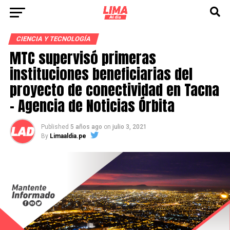
CIENCIA Y TECNOLOGÍA
MTC supervisó primeras
instituciones beneficiarias del
proyecto de conectividad en Tacna
– Agencia de Noticias Órbita
Published
5 años ago
on
julio 3, 2021
By
Limaaldia.pe