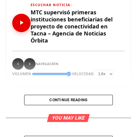
ESCUCHAR NOTICIA:
MTC supervisó primeras
instituciones beneficiarias del
proyecto de conectividad en
Tacna – Agencia de Noticias
Órbita
NAVEGACIÓN
VOLUMEN
VELOCIDAD
CONTINUE READING
Un total de 52 localidades rurales de las cuatro
provincias de la región Tacna se beneficiarán con
YOU MAY LIKE
Internet de calidad gracias al proyecto de conectividad
de Banda Ancha, impulsado por el Ministerio de