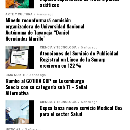
asiáticos
empresas?
ARTE Y CULTURA
4 años ago
El dominio de las nuevas herramientas generativas es un
Minedu reconformará comisión
organizadora de Universidad Nacional
objetivo central de la plataforma
Microsoft Elevate
.
Autónoma de Tayacaja “Daniel
Los interesados pueden acceder a una certificación en
Hernández Murillo”
IA generativa con una duración aproximada de cinco
horas, diseñada para comprender el funcionamiento de
CIENCIA Y TECNOLOGÍA
5 años ago
Atenciones del Servicio de Publicidad
esta tecnología y aplicarla a favor del usuario. Tanto el
Registral en Línea de la Sunarp
sector operativo como el directivo tienen opciones,
crecieron en 122 %
pues se ha lanzado un curso específico para líderes de
pequeñas y medianas empresas. Este último enseña a los
LIMA NORTE
3 años ago
Rumbo al GOTHIA CUP en Luxemburgo
directivos de PYMEs a optimizar procesos y tomar
Suecia con su categoría sub 11 – Señal
decisiones estratégicas basadas en el análisis de datos.
Alternativa
¿Cuál es el objetivo global de la iniciativa Microsoft
CIENCIA Y TECNOLOGÍA
5 años ago
Depsa lanza nuevo servicio Medical Box
Elevate?
para el sector Salud
La visión de la compañía trasciende el ámbito técnico
para enfocarse en el impacto social. «Nuestro
NOTICIAS
3 años ago