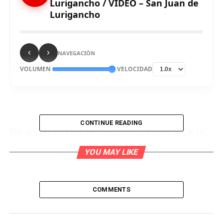
Lurigancho / VIDEO – San Juan de
Lurigancho
NAVEGACIÓN
VOLUMEN
VELOCIDAD
CONTINUE READING
De acuerdo con el noticiero, Buenos Días
Perú, en el distrito de
San Juan de
YOU MAY LIKE
Lurigancho,
una ciudadana venezolana
de 22 años fue asesinada de dos balazos en
COMMENTS
la cabeza en el cuarto que alquilaba. La
víctima fue identificada como Ilari Torres