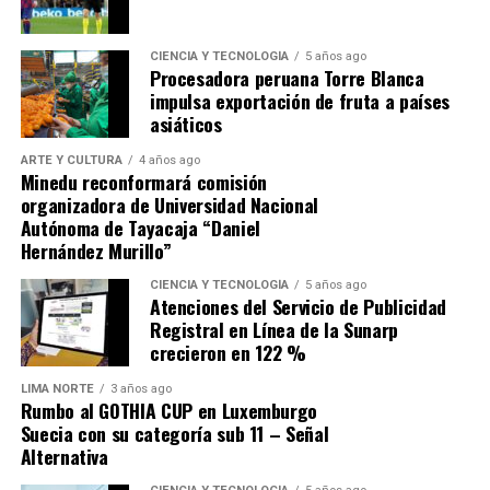
muchísimo éxito siendo bien recibidas por la gran
mayoría de vecinos.
CIENCIA Y TECNOLOGÍA
5 años ago
Procesadora peruana Torre Blanca
impulsa exportación de fruta a países
asiáticos
ARTE Y CULTURA
4 años ago
Minedu reconformará comisión
organizadora de Universidad Nacional
Autónoma de Tayacaja “Daniel
Hernández Murillo”
CIENCIA Y TECNOLOGÍA
5 años ago
Atenciones del Servicio de Publicidad
Y con frases como: “Ganémosle a la dictadura de los
Registral en Línea de la Sunarp
eternos candidatos del distrito”, “Con corazón todo sale
crecieron en 122 %
mejor”, “Alcaldes sin investigaciones fiscales”, entre
otras, ha logrado calar en las preferencias sumado a que
LIMA NORTE
3 años ago
Rumbo al GOTHIA CUP en Luxemburgo
sus 18 años de experiencia y trayectoria en la cultura y
Suecia con su categoría sub 11 – Señal
en la gestión pública lo avalan. Libros publicados con
Alternativa
ediciones agotadas, premios literarios obtenidos y