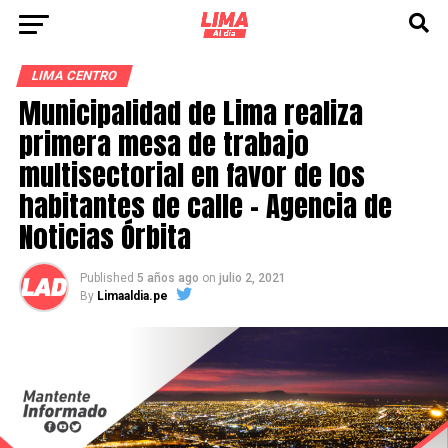
LIMA CENTRO
Municipalidad de Lima realiza
primera mesa de trabajo
multisectorial en favor de los
habitantes de calle – Agencia de
Noticias Órbita
Published
5 años ago
on
julio 2, 2021
By
Limaaldia.pe