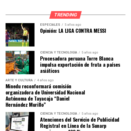
raciones de almuerzos para el adulto mayor, “Techo
Limpio” que consistió en el procesamiento de material
TRENDING
reciclado para generar bonos y construir viviendas para
ESPECIALES
5 años ago
las personas más humildes de la capital, y así entre
Opinión: LA LIGA CONTRA MESSI
otras labores sociales que han funcionado con
muchísimo éxito siendo bien recibidas por la gran
mayoría de vecinos.
CIENCIA Y TECNOLOGÍA
5 años ago
Procesadora peruana Torre Blanca
impulsa exportación de fruta a países
asiáticos
ARTE Y CULTURA
4 años ago
Minedu reconformará comisión
organizadora de Universidad Nacional
Autónoma de Tayacaja “Daniel
Hernández Murillo”
CIENCIA Y TECNOLOGÍA
5 años ago
Atenciones del Servicio de Publicidad
Y con frases como: “Ganémosle a la dictadura de los
Registral en Línea de la Sunarp
eternos candidatos del distrito”, “Con corazón todo sale