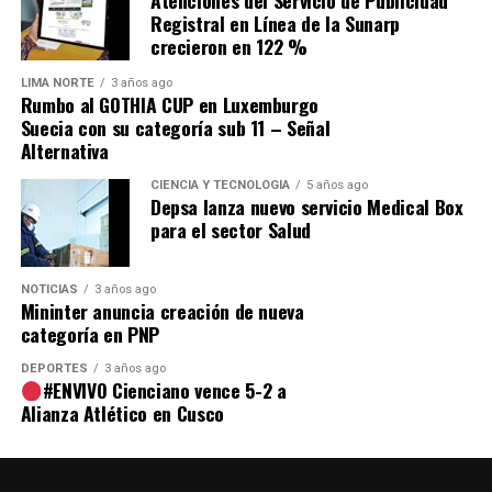
EEUU guarda distancia
Registral en Línea de la Sunarp
crecieron en 122 %
LIMA NORTE
3 años ago
Rumbo al GOTHIA CUP en Luxemburgo
El secretario adjunto de la diplomacia de Estados Unidos
Suecia con su categoría sub 11 – Señal
para América Latina,Brian Nichols, quien culmina este
Alternativa
viernes una visita a El Salvador y que incluyó el
miércoles una reunión con Bukele guardó distancia al
CIENCIA Y TECNOLOGÍA
5 años ago
Depsa lanza nuevo servicio Medical Box
referirse a la reelección.
para el sector Salud
“La decisión de permitir la reelección y quién va ser
el candidato preferido por parte de los salvadoreños,
NOTICIAS
3 años ago
Mininter anuncia creación de nueva
es un tema para los salvadoreños. Hay que tener un
categoría en PNP
debate amplio sobre la legalidad y la legitimidad de
la elección pero es un debate para los salvadoreños”,
DEPORTES
3 años ago
#ENVIVO Cienciano vence 5-2 a
declaró Nichols a TCS televisión hablando en
Alianza Atlético en Cusco
español.