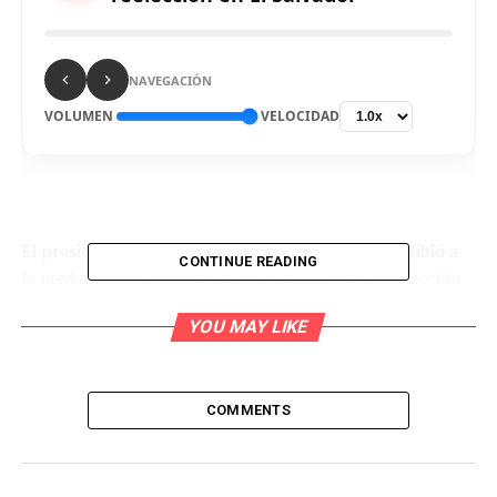
NAVEGACIÓN
VOLUMEN
VELOCIDAD
El presidente de El Salvador,
Nayib Bukele
, inscribió a
CONTINUE READING
la medianoche del jueves su candidatura a la reelección
para los comicios del 4 de febrero, con arrolladora
YOU MAY LIKE
popularidad por su ofensiva contra las pandillas, pero
cuestionado por su concentración de poder y la
legalidad de su postulación.
COMMENTS
Bajo fuerte seguridad, Bukele, junto con su
compañero de fórmula, el vicepresidente Félix
Ulloa, acudió al Tribunal Supremo Electoral (TSE),