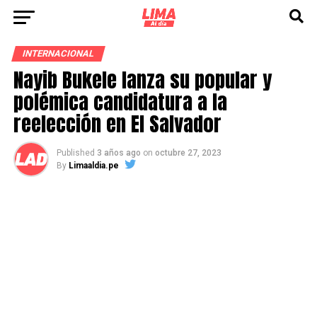
INTERNACIONAL
Nayib Bukele lanza su popular y
polémica candidatura a la
reelección en El Salvador
Published
3 años ago
on
octubre 27, 2023
By
Limaaldia.pe