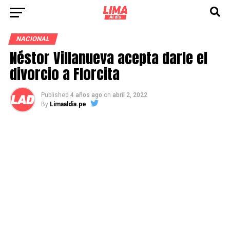
NACIONAL
Néstor Villanueva acepta darle el
divorcio a Florcita
Published
4 años ago
on
abril 2, 2022
By
Limaaldia.pe