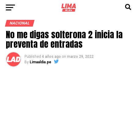
NACIONAL
No me digas solterona 2 inicia la
preventa de entradas
Published
4 años ago
on
marzo 29, 2022
By
Limaaldia.pe