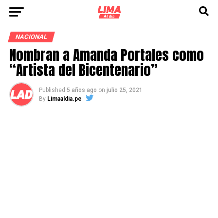
NACIONAL
Nombran a Amanda Portales como
“Artista del Bicentenario”
Published
5 años ago
on
julio 25, 2021
By
Limaaldia.pe