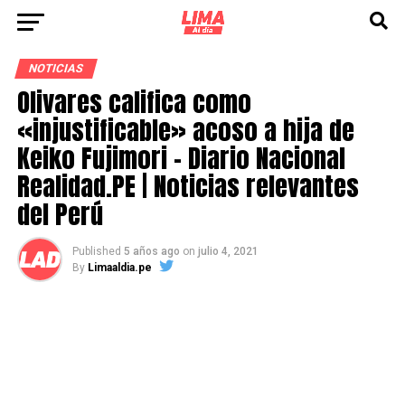
NOTICIAS
Olivares califica como
«injustificable» acoso a hija de
Keiko Fujimori – Diario Nacional
Realidad.PE | Noticias relevantes
del Perú
Published
5 años ago
on
julio 4, 2021
By
Limaaldia.pe