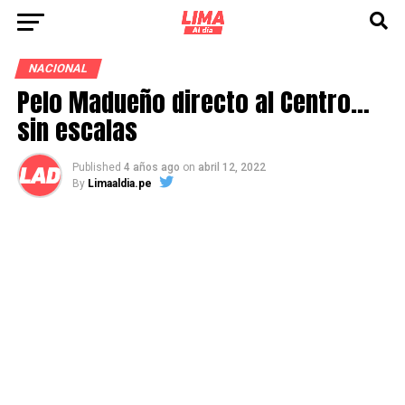
NACIONAL
Pelo Madueño directo al Centro…
sin escalas
Published
4 años ago
on
abril 12, 2022
By
Limaaldia.pe