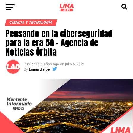
CIENCIA Y TECNOLOGÍA
Pensando en la ciberseguridad
para la era 5G – Agencia de
Noticias Órbita
Published
5 años ago
on
julio 6, 2021
By
Limaaldia.pe