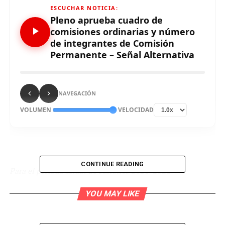
ESCUCHAR NOTICIA:
Pleno aprueba cuadro de
comisiones ordinarias y número
de integrantes de Comisión
Permanente – Señal Alternativa
NAVEGACIÓN
VOLUMEN
VELOCIDAD
CONTINUE READING
Para el periodo anual de sesiones 2021-2022
El Pleno del Congreso se reunió el pasado jueves 5 para
YOU MAY LIKE
aprobar el cuadro de comisiones ordinarias, el número
de sus integrantes, así como el número de miembros de