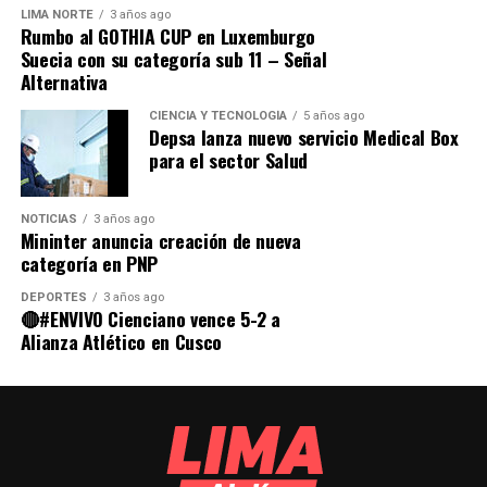
real durante enero.
LIMA NORTE
3 años ago
Rumbo al GOTHIA CUP en Luxemburgo
Además de las comunas de Ancón y Ate, los distritos de
Suecia con su categoría sub 11 – Señal
👉
Fuente y resultados completos:
Chorrillos, El Agustino, San Isidro, La Molina y Pueblo
Alternativa
www.pulsomunicipal.com
Libre, no llegan a la ejecución del 40 % del presupuesto
asignado.
CIENCIA Y TECNOLOGÍA
5 años ago
Comparte esto:
Depsa lanza nuevo servicio Medical Box
para el sector Salud
NOTICIAS
3 años ago
Mininter anuncia creación de nueva
categoría en PNP
DEPORTES
3 años ago
🔴#ENVIVO Cienciano vence 5-2 a
Alianza Atlético en Cusco