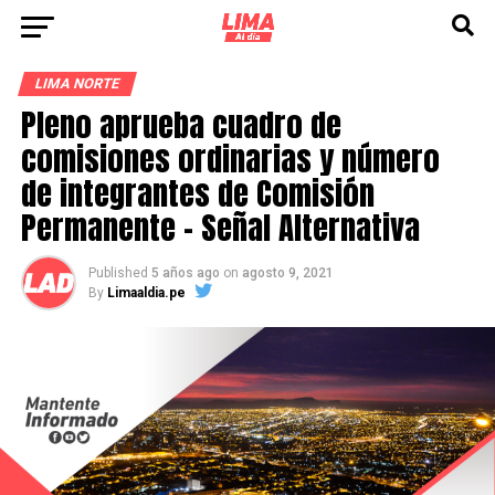
LIMA NORTE
Pleno aprueba cuadro de
comisiones ordinarias y número
de integrantes de Comisión
Permanente – Señal Alternativa
Published
5 años ago
on
agosto 9, 2021
By
Limaaldia.pe