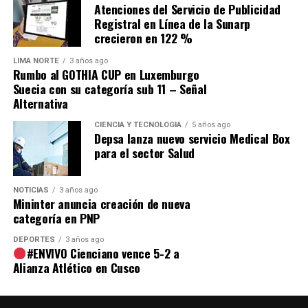
Atenciones del Servicio de Publicidad
Comparte esto:
Registral en Línea de la Sunarp
crecieron en 122 %
LIMA NORTE
3 años ago
Rumbo al GOTHIA CUP en Luxemburgo
Suecia con su categoría sub 11 – Señal
Alternativa
CIENCIA Y TECNOLOGÍA
5 años ago
Depsa lanza nuevo servicio Medical Box
para el sector Salud
NOTICIAS
3 años ago
Mininter anuncia creación de nueva
categoría en PNP
DEPORTES
3 años ago
#ENVIVO Cienciano vence 5-2 a
Alianza Atlético en Cusco