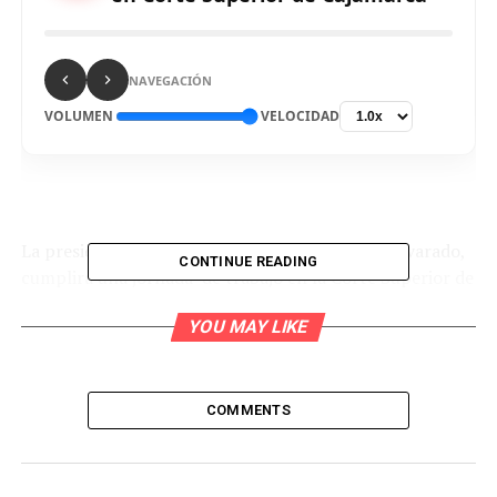
NAVEGACIÓN
VOLUMEN
VELOCIDAD
La presidenta del Poder Judicial, Elvia Barrios Alvarado,
CONTINUE READING
cumplirá una jornada de trabajo en la Corte Superior de
Cajamarca donde verificará in situ los avances,
YOU MAY LIKE
dificultades y necesidades de los órganos
jurisdiccionales, y sostendrá reuniones con jueces y
juezas, para conocer la situación real del servicio de
justicia.
COMMENTS
A su llegada a esta ciudad, Barrios Alvarado también
informó que se reunirá con las principales autoridades