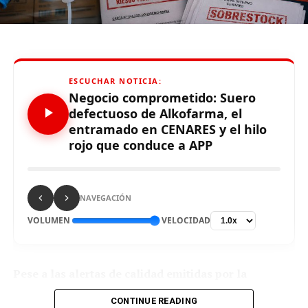
En su primer día de actividades, este jueves 17, la
máxima autoridad del Poder Judicial se trasladará a los
centros poblados de Chamis y Huambocancha Alta,
donde sostendrá reuniones con los jueces y juezas de
ESCUCHAR NOTICIA:
paz, a quienes les entregará maletines, casacas y
Negocio comprometido: Suero
materiales de trabajo.
defectuoso de Alkofarma, el
entramado en CENARES y el hilo
En la tarde, en la sede del Módulo Penal sostendrá
rojo que conduce a APP
reuniones con magistrados/as e integrantes del Equipo
Técnico Distrital de Implementación del Código
Procesal Penal de la Corte de Cajamarca, en las que se
tratarán temas como el índice de productividad judicial,
NAVEGACIÓN
estadísticas de frustración de audiencias, entre otros.
VOLUMEN
VELOCIDAD
El viernes 18, Barrios Alvarado iniciará sus actividades
con la entrega de equipos móviles en la sede central de
Pese a las alertas de calidad emitidas por la
la Corte de Cajamarca, para coadyuvar a mejorar el
DIGEMID sobre un suero de procedencia china,
acceso al servicio de justicia.
CONTINUE READING
CENARES otorgó a Alkofarma una ampliación