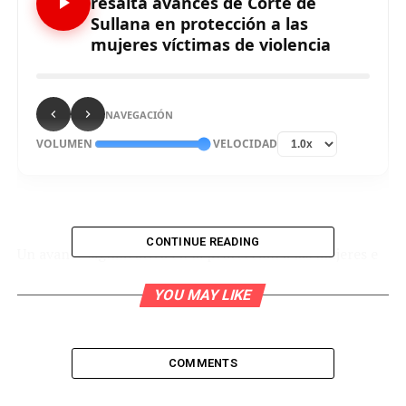
resalta avances de Corte de
Sullana en protección a las
mujeres víctimas de violencia
NAVEGACIÓN
VOLUMEN
VELOCIDAD
CONTINUE READING
Un avance significativo en la protección a las mujeres e
integrantes del grupo familiar víctimas de violencia, ha
YOU MAY LIKE
logrado la Corte Superior de Sullana en estos primeros
cuatro meses del año, al haber otorgado cerca de dos mil
medidas de protección, casi la mitad que se concedió en
todo el año 2020.
COMMENTS
“Durante el 2020, esta corte resolvió 5633 casos de