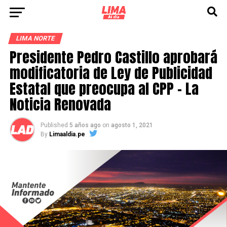
LIMA NORTE
Presidente Pedro Castillo aprobará
modificatoria de Ley de Publicidad
Estatal que preocupa al CPP – La
Noticia Renovada
Published
5 años ago
on
agosto 1, 2021
By
Limaaldia.pe