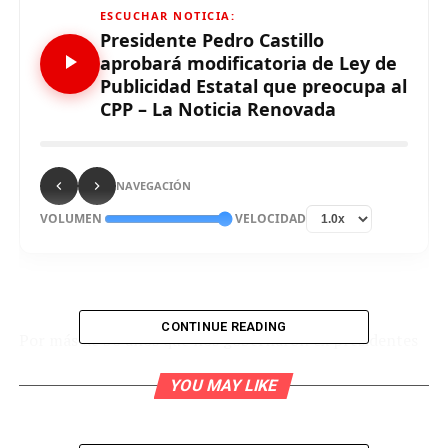
ESCUCHAR NOTICIA:
Presidente Pedro Castillo
aprobará modificatoria de Ley de
Publicidad Estatal que preocupa al
CPP – La Noticia Renovada
NAVEGACIÓN
VOLUMEN
VELOCIDAD
CONTINUE READING
Por más de 30 años que nos gobernaron ex presidentes
de la República y ex congresistas, sin embargo ninguno
YOU MAY LIKE
de ellos han respetado la Ley N° 28874 “Ley que Regula
la Publicidad Estatal”.