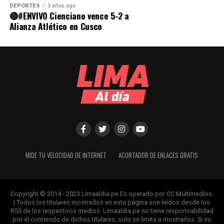
DEPORTES
3 años ago
🔴#ENVIVO Cienciano vence 5-2 a
Alianza Atlético en Cusco
MIDE TU VELOCIDAD DE INTERNET
ACORTADOR DE ENLACES GRATIS
Copyright © 2014 - 2023 Limaaldia.pe Es operado por CC Multimedios.
| Todos los titulares mostrados en esta página son leídos desde los
RSS de los respectivos medios. Limaaldia.pe no tiene responsabilidad
por el contenido de dichos titulares, solo se limita a mostrarlos. Si su