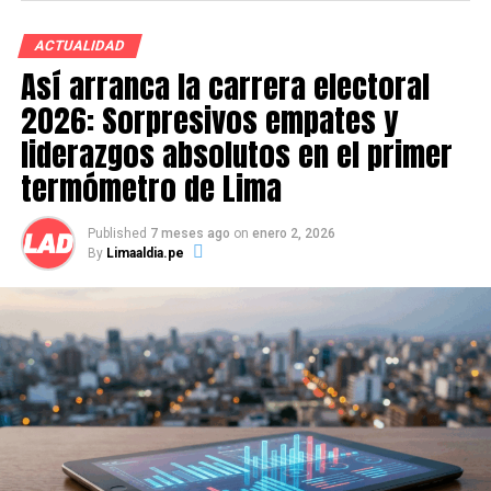
correspondan a fin de iniciar la ejecución de inversiones.
ACTUALIDAD
El nivel de aprobación de certificación en 14 gobiernos
Así arranca la carrera electoral
locales, es cero. Entre ellos se encuentran los gobiernos
2026: Sorpresivos empates y
locales de Independencia, Rímac, Chaclacayo, Breña,
liderazgos absolutos en el primer
Barranco, La Victoria, San Anita, Miraflores, La Victoria.
termómetro de Lima
Published
7 meses ago
on
enero 2, 2026
By
Limaaldia.pe
Frente a esta situación de incapacidad para ejecutar los
presupuestos de Inversión (obras), el MEF solicita que