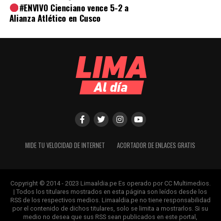
#ENVIVO Cienciano vence 5-2 a
Alianza Atlético en Cusco
MIDE TU VELOCIDAD DE INTERNET
ACORTADOR DE ENLACES GRATIS
Copyright © 2014 - 2023 Limaaldia.pe Es operado por CC Multimedios.
| Todos los titulares mostrados en esta página son leídos desde los
RSS de los respectivos medios. Limaaldia.pe no tiene responsabilidad
por el contenido de dichos titulares, solo se limita a mostrarlos. Si su
medio no desea que sus RSS sean publicados en este portal,