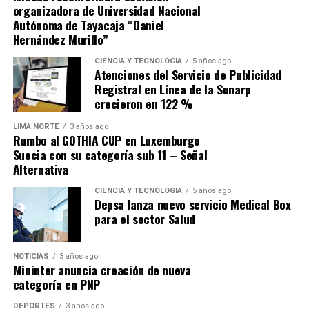
evitar que haya un deterioro importante de las
organizadora de Universidad Nacional
finanzas públicas»
en la próxima década.
Autónoma de Tayacaja “Daniel
Hernández Murillo”
Fuente: Gestión
CIENCIA Y TECNOLOGÍA
5 años ago
Atenciones del Servicio de Publicidad
Comparte esto:
Registral en Línea de la Sunarp
crecieron en 122 %
LIMA NORTE
3 años ago
Rumbo al GOTHIA CUP en Luxemburgo
Suecia con su categoría sub 11 – Señal
Alternativa
CIENCIA Y TECNOLOGÍA
5 años ago
Depsa lanza nuevo servicio Medical Box
para el sector Salud
NOTICIAS
3 años ago
Mininter anuncia creación de nueva
categoría en PNP
DEPORTES
3 años ago