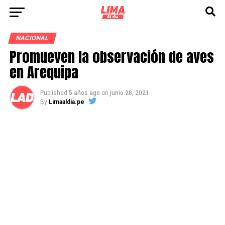
NACIONAL
Promueven la observación de aves
en Arequipa
Published
5 años ago
on
junio 28, 2021
By
Limaaldia.pe