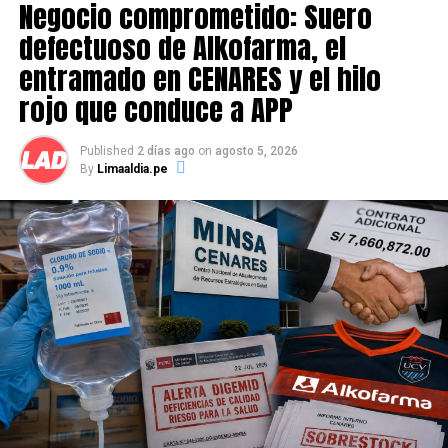
Negocio comprometido: Suero
defectuoso de Alkofarma, el
Source link
entramado en CENARES y el hilo
rojo que conduce a APP
Comparte esto:
Published
2 días ago
on
agosto 5, 2026
By
Limaaldia.pe
RELATED TOPICS:
UP NEXT
Lanzan iniciativa “Pueblos con Encanto” en el Cusco
DON'T MISS
Derrumbe en cerro deja varias casas dañadas en Villa
María