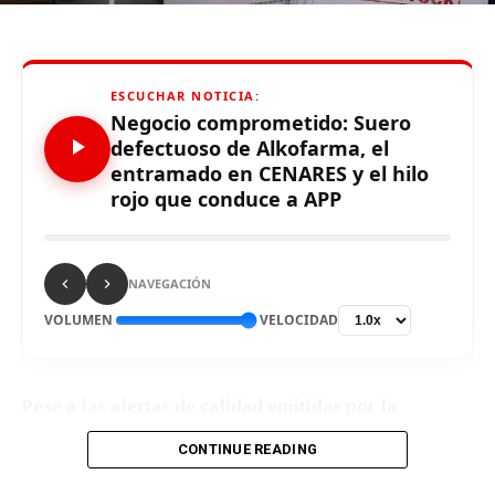
Limaaldia.pe
ESCUCHAR NOTICIA:
Mantente informado con Limaaldia.pe
Negocio comprometido: Suero
defectuoso de Alkofarma, el
entramado en CENARES y el hilo
rojo que conduce a APP
NAVEGACIÓN
VOLUMEN
VELOCIDAD
Pese a las alertas de calidad emitidas por la
DIGEMID sobre un suero de procedencia china,
CONTINUE READING
CENARES otorgó a Alkofarma una ampliación
contractual por S/ 7,660,872.00 millones adicionales,